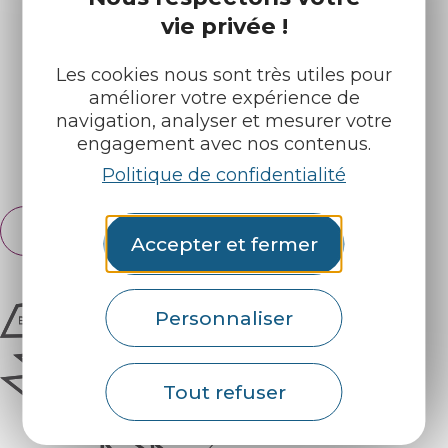
vie privée !
Nos brochures
Météo
Les cookies nous sont très utiles pour
améliorer votre expérience de
Retrouvez-nous sur :
navigation, analyser et mesurer votre
engagement avec nos contenus.
Espace pro
Partenaires
Politique de confidentialité
Français
English
Accepter et fermer
Personnaliser
Tout refuser