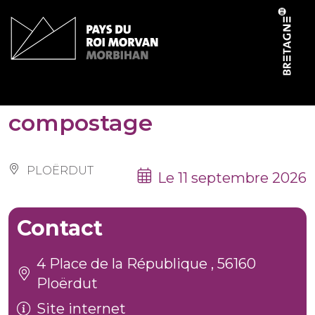
Panneau de gestion des cookies
Formation d’initiation au
compostage
PLOËRDUT
Le 11 septembre 2026
Contact
4 Place de la République , 56160
Ploërdut
Site internet