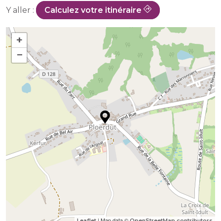
Y aller :
Calculez votre itinéraire
+
−
| Map data ©
Leaflet
OpenStreetMap contributors