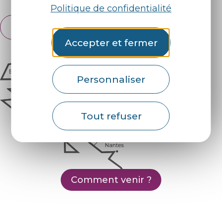
Politique de confidentialité
Français
English
Accepter et fermer
Personnaliser
Tout refuser
Comment venir ?