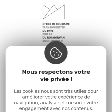
Infos pratiques
Nos accueils
Nous respectons votre
Nos brochures
Météo
vie privée !
Les cookies nous sont très utiles pour
Retrouvez-nous sur :
améliorer votre expérience de
navigation, analyser et mesurer votre
engagement avec nos contenus.
Espace pro
Partenaires