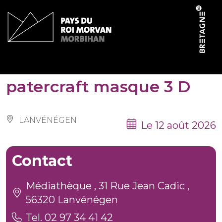
Panneau de gestion des cookies
Fabrication d’un
patercraft masque 3 D
LANVÉNÉGEN
Le 12 août 2026
Contact
Médiathèque , 31 Rue Jean Cadic ,
56320 Lanvénégen
Tel. 02 97 34 41 42