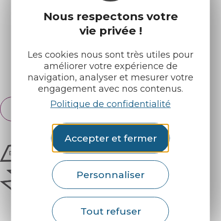
Nos brochures
Météo
Nous respectons votre
vie privée !
Retrouvez-nous sur :
Les cookies nous sont très utiles pour
améliorer votre expérience de
Espace pro
Partenaires
navigation, analyser et mesurer votre
engagement avec nos contenus.
Politique de confidentialité
Français
English
Accepter et fermer
Personnaliser
Tout refuser