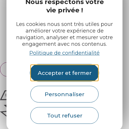
Infos pratiques
Nos accueils
Nous respectons votre
vie privée !
Nos brochures
Météo
Les cookies nous sont très utiles pour
améliorer votre expérience de
Retrouvez-nous sur :
navigation, analyser et mesurer votre
engagement avec nos contenus.
Espace pro
Partenaires
Politique de confidentialité
Français
English
Accepter et fermer
Personnaliser
Tout refuser