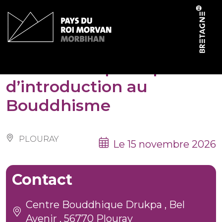
Panneau de gestion des cookies
Conférence publique
d’introduction au
Bouddhisme
PLOURAY
Le 15 novembre 2026
Contact
Centre Bouddhique Drukpa , Bel
Avenir , 56770 Plouray