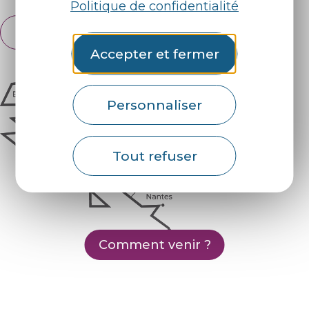
Politique de confidentialité
Français
English
Accepter et fermer
Personnaliser
Tout refuser
Comment venir ?