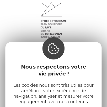
Infos pratiques
Nos accueils
Nous respectons votre
Nos brochures
Météo
vie privée !
Les cookies nous sont très utiles pour
Retrouvez-nous sur :
améliorer votre expérience de
navigation, analyser et mesurer votre
engagement avec nos contenus.
Espace pro
Partenaires