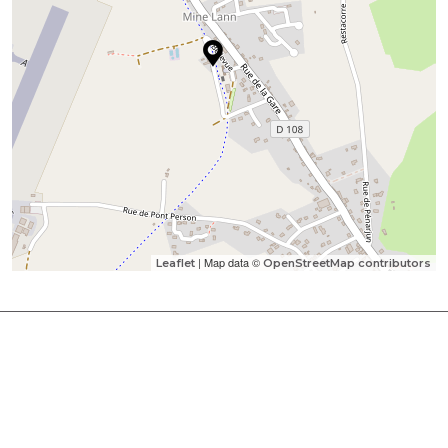
| Map data ©
Leaflet
OpenStreetMap contributors