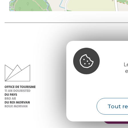
Office d
du Pays d
L
Morvan
e
Infos 
Nos ac
Nos b
Tout re
Météo