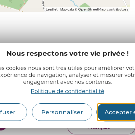
| Map data ©
Leaflet
OpenStreetMap contributors
Nous respectons votre vie privée !
e tourisme
Retrouvez-nous sur :
u roi
es cookies nous sont très utiles pour améliorer vot
xpérience de navigation, analyser et mesurer vot
engagement avec nos contenus.
pratiques
Politique de confidentialité
cueils
Espace pro
Partenaires
rochures
fuser
Personnaliser
Accepter 
Français
English