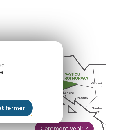
re
re
et fermer
Comment venir ?