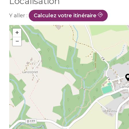
Localisation
Y aller :
Calculez votre itinéraire
+
−