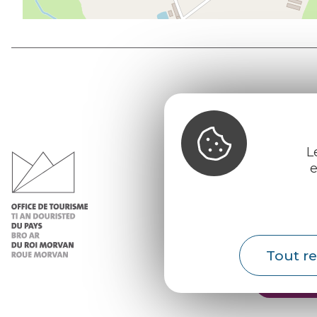
Office d
du Pays d
L
Morvan
e
Infos 
Nos ac
Nos b
Tout re
Météo