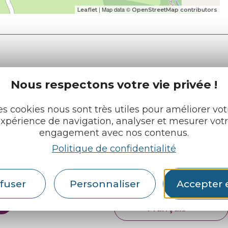
| Map data ©
Leaflet
OpenStreetMap contributors
Nous respectons votre vie privée !
e tourisme
Retrouvez-nous sur :
u roi
es cookies nous sont très utiles pour améliorer vot
xpérience de navigation, analyser et mesurer vot
engagement avec nos contenus.
pratiques
Politique de confidentialité
cueils
Espace pro
Partenaires
rochures
fuser
Personnaliser
Accepter 
Français
English