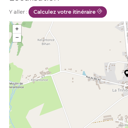
Y aller :
Calculez votre itinéraire
+
−