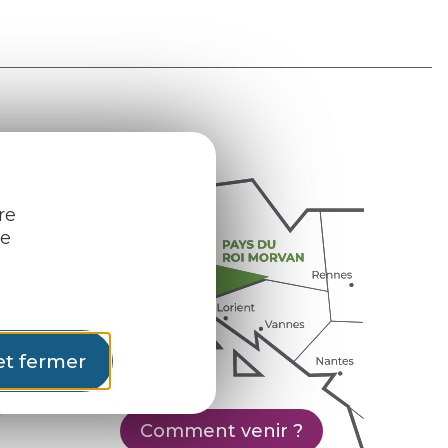
re
re
et fermer
Comment venir ?