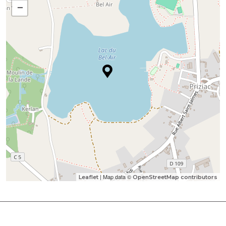
−
| Map data ©
Leaflet
OpenStreetMap contributors