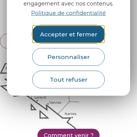
engagement avec nos contenus.
Retrouvez-nous sur :
Politique de confidentialité
Espace pro
Partenaires
Accepter et fermer
Français
English
Personnaliser
Tout refuser
Comment venir ?