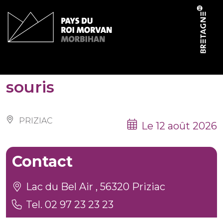
Panneau de gestion des cookies
Balade nocturne chauve-
souris
PRIZIAC
Le 12 août 2026
Contact
Lac du Bel Air , 56320 Priziac
Tel. 02 97 23 23 23