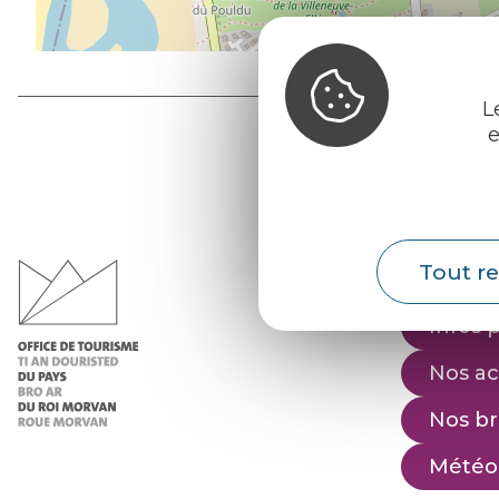
L
e
Office d
du Pays d
Tout re
Morvan
Infos 
Nos ac
Nos b
Météo