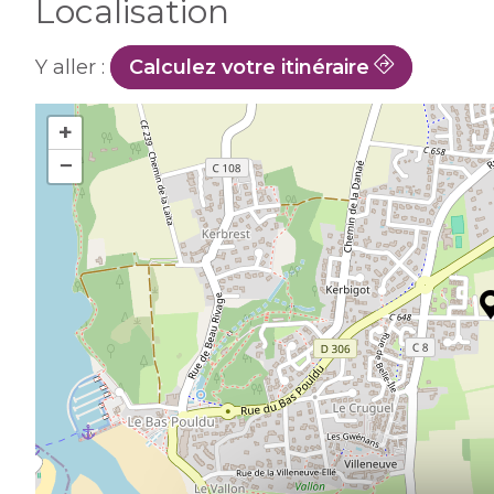
Localisation
Y aller :
Calculez votre itinéraire
+
−