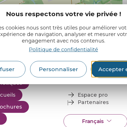
| Map data ©
Leaflet
OpenStreetMap contributors
Nous respectons votre vie privée !
es cookies nous sont très utiles pour améliorer vot
xpérience de navigation, analyser et mesurer vot
engagement avec nos contenus.
Politique de confidentialité
e tourisme
Retrouvez-nous sur :
u roi
fuser
Personnaliser
Accepter 
pratiques
cueils
Espace pro
Partenaires
rochures
Français
English