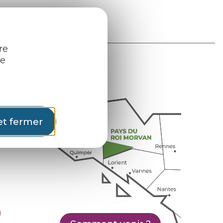
re
re
et fermer