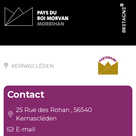
Panneau de gestion des cookies
Microbrasserie l’Esk’ale
KERNASCLÉDEN
Contact
25 Rue des Rohan , 56540
Kernascléden
E-mail