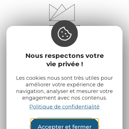
Nous respectons votre
vie privée !
Infos pratiques
Nos accueils
Les cookies nous sont très utiles pour
améliorer votre expérience de
Nos brochures
Météo
navigation, analyser et mesurer votre
engagement avec nos contenus.
Politique de confidentialité
Retrouvez-nous sur :
Espace pro
Partenaires
Accepter et fermer