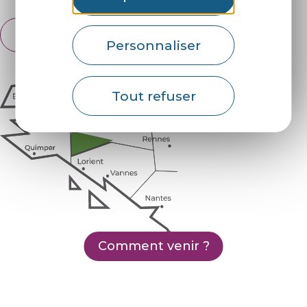
Français
English
Personnaliser
Tout refuser
Comment venir ?