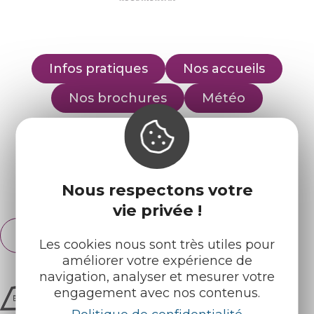
Infos pratiques
Nos accueils
Nos brochures
Météo
Retrouvez-nous sur :
Nous respectons votre
Espace pro
Partenaires
vie privée !
Français
English
Les cookies nous sont très utiles pour
améliorer votre expérience de
navigation, analyser et mesurer votre
engagement avec nos contenus.