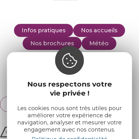
Infos pratiques
Nos accueils
Nos brochures
Météo
Retrouvez-nous sur :
Nous respectons votre
Espace pro
Partenaires
vie privée !
Français
English
Les cookies nous sont très utiles pour
améliorer votre expérience de
navigation, analyser et mesurer votre
engagement avec nos contenus.