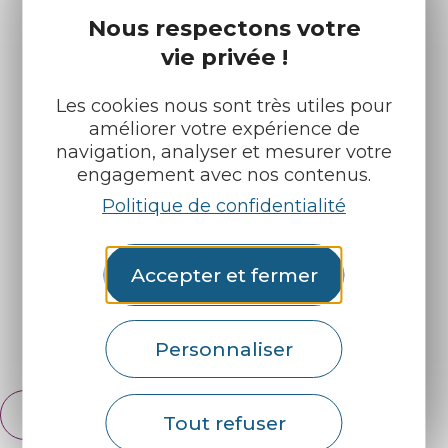
Nous respectons votre
vie privée !
Les cookies nous sont très utiles pour
améliorer votre expérience de
navigation, analyser et mesurer votre
engagement avec nos contenus.
Infos pratiques
Nos accueils
Politique de confidentialité
Nos brochures
Météo
Accepter et fermer
Retrouvez-nous sur :
Espace pro
Partenaires
Personnaliser
Français
Tout refuser
English