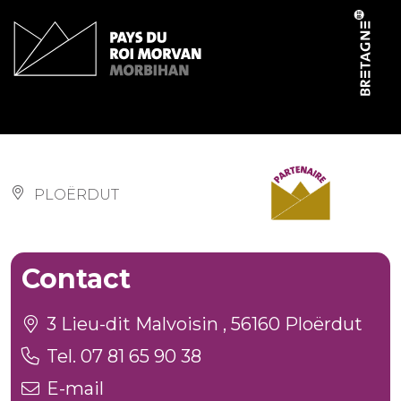
Panneau de gestion des cookies
Cidrerie La Malvoisine
PLOËRDUT
Contact
3 Lieu-dit Malvoisin , 56160 Ploërdut
Tel. 07 81 65 90 38
E-mail