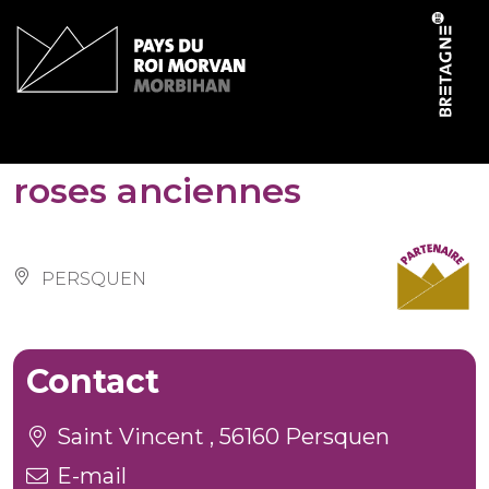
Panneau de gestion des cookies
5 – Plantes à tisanes et
roses anciennes
PERSQUEN
Contact
Saint Vincent , 56160 Persquen
E-mail