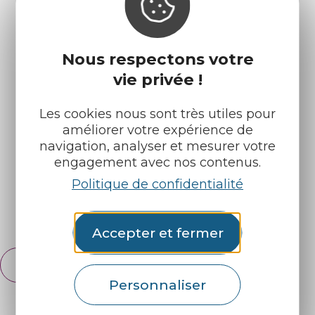
Nous respectons votre
vie privée !
Infos pratiques
Nos accueils
Les cookies nous sont très utiles pour
Nos brochures
Météo
améliorer votre expérience de
navigation, analyser et mesurer votre
engagement avec nos contenus.
Retrouvez-nous sur :
Politique de confidentialité
Espace pro
Partenaires
Accepter et fermer
Français
English
Personnaliser