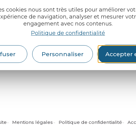
u roi
es cookies nous sont très utiles pour améliorer vot
xpérience de navigation, analyser et mesurer vot
pratiques
engagement avec nos contenus.
Politique de confidentialité
cueils
Espace pro
Partenaires
rochures
fuser
Personnaliser
Accepter 
Français
English
ite
Mentions légales
Politique de confidentialité
Acc