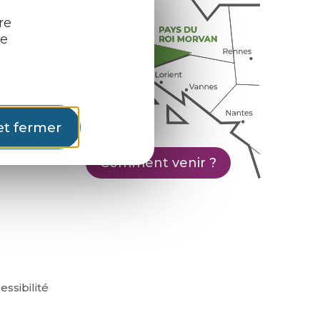
re
re
et fermer
Comment venir ?
essibilité