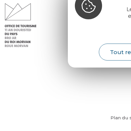
du Pays d
Morvan
L
e
Infos 
Nos ac
Nos b
Tout re
Météo
Plan du s