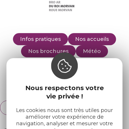
Infos pratiques
Nos accueils
Nos brochures
Météo
Retrouvez-nous sur :
Nous respectons votre
Espace pro
Partenaires
vie privée !
Français
English
Les cookies nous sont très utiles pour
améliorer votre expérience de
navigation, analyser et mesurer votre