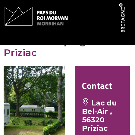
Panneau de gestion des cookies
Aire de camping-car –
Priziac
Contact
Lac du
Bel-Air ,
56320
Priziac