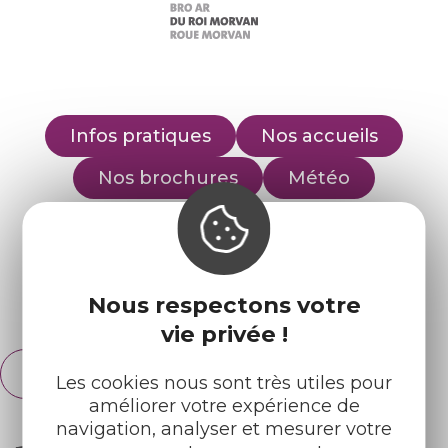
Infos pratiques
Nos accueils
Nos brochures
Météo
Retrouvez-nous sur :
Nous respectons votre
Espace pro
Partenaires
vie privée !
Français
English
Les cookies nous sont très utiles pour
améliorer votre expérience de
navigation, analyser et mesurer votre