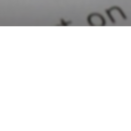
 pour vous aider à le concrétiser. Découvrez 
s ambitions et faire briller la culture dans no
culture