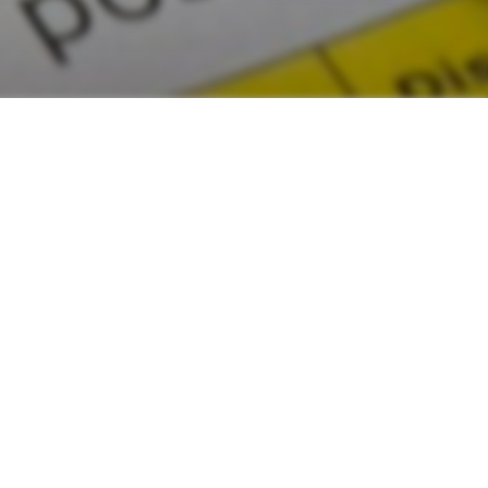
les aides financières qui peuvent
tre région !