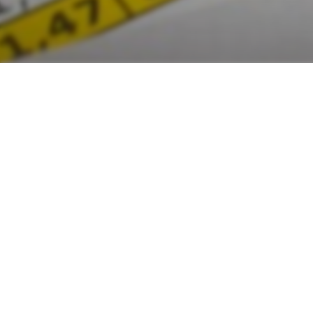
Des subventions sont disponibles
soutenir vo
Les subventions à la 