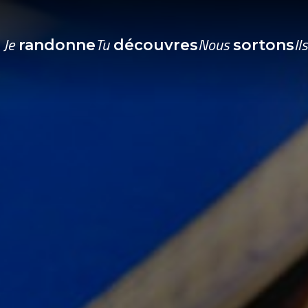
Je
Tu
Nous
Il
randonne
découvres
sortons