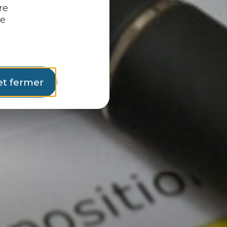
re
re
et fermer