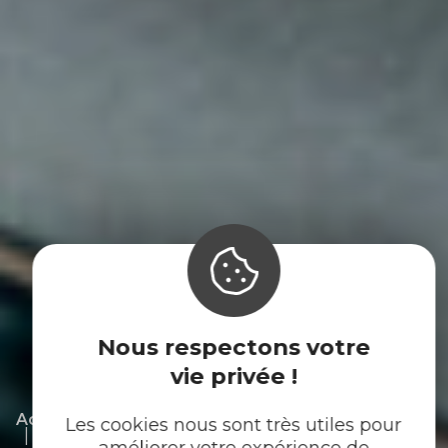
Nous respectons votre
vie privée !
|
|
Accueil
Espace pro
Boîte à outils
Les cookies nous sont très utiles pour
|
L’actualité touristique professionnelle
améliorer votre expérience de