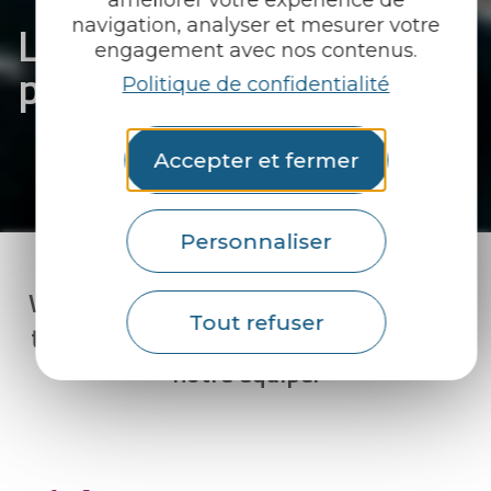
L'actualité touristique
navigation, analyser et mesurer votre
engagement avec nos contenus.
professionnelle
Politique de confidentialité
Accepter et fermer
Personnaliser
Veille sectorielle, newsletters, dossiers
Tout refuser
thématiques : retrouvez la sélection de
notre équipe.