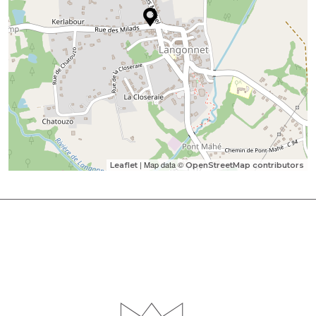
| Map data ©
Leaflet
OpenStreetMap contributors