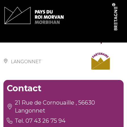
Cookies management panel
Restaurant Chez Cospé
LANGONNET
Contact
21 Rue de Cornouaille , 56630
Langonnet
Tel. 07 43 26 75 94