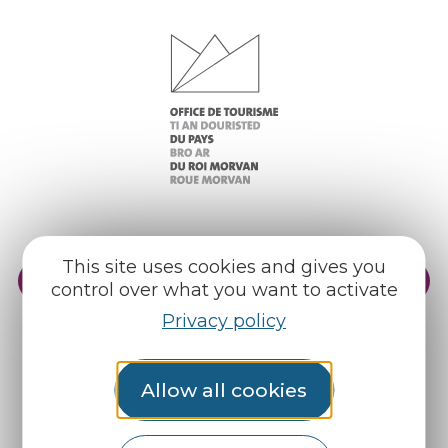
This site uses cookies and gives you
Practical info
Our reception areas
control over what you want to activate
Privacy policy
Our brochures
Weather
Allow all cookies
Find us on :