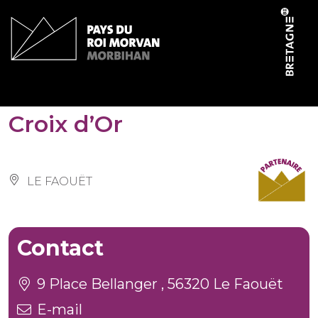
Cookies management panel
Hôtel-Restaurant La
Croix d’Or
LE FAOUËT
Contact
9 Place Bellanger , 56320 Le Faouët
E-mail