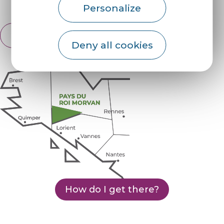
Espace pro
Partners
Personalize
English
Français
Deny all cookies
How do I get there?