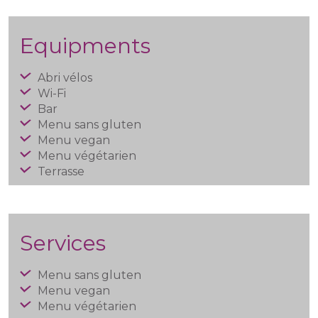
Equipments
Abri vélos
Wi-Fi
Bar
Menu sans gluten
Menu vegan
Menu végétarien
Terrasse
Services
Menu sans gluten
Menu vegan
Menu végétarien