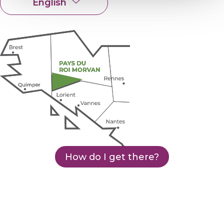
English
Français
How do I get there?