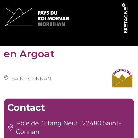
Cookies management panel
Musée de la Résistance
en Argoat
SAINT-CONNAN
Contact
Pôle de l’Etang Neuf , 22480 Saint-
Connan