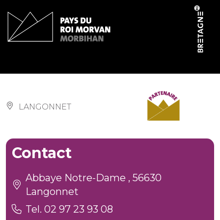
Cookies management panel
Musée d’arts africains
LANGONNET
Contact
Abbaye Notre-Dame , 56630
Langonnet
Tel. 02 97 23 93 08