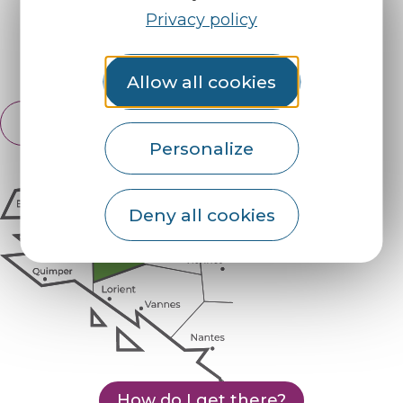
Find us on :
Privacy policy
Espace pro
Partners
Allow all cookies
English
Français
Personalize
Deny all cookies
How do I get there?