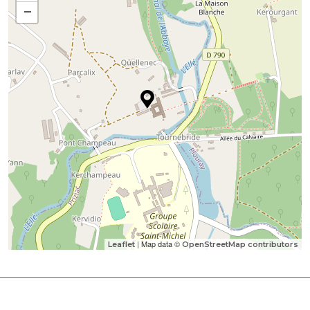
−
| Map data ©
Leaflet
OpenStreetMap contributors