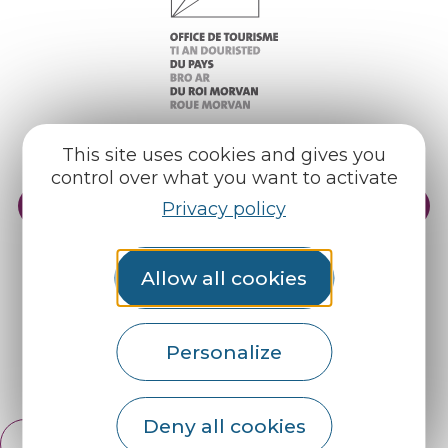
This site uses cookies and gives you
control over what you want to activate
Practical info
Our reception areas
Privacy policy
Our brochures
Weather
Allow all cookies
Find us on :
Personalize
Espace pro
Partners
Deny all cookies
English