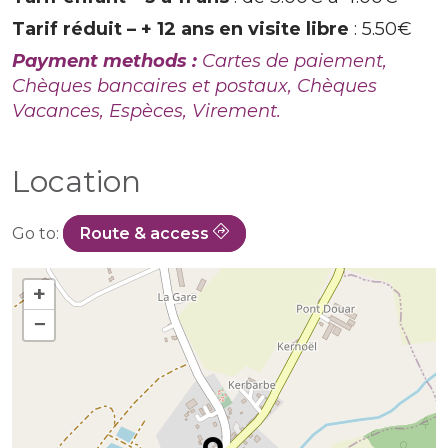
Tarif réduit – + 12 ans en visite libre
: 5.50€
Payment methods :
Cartes de paiement,
Chèques bancaires et postaux, Chèques
Vacances, Espèces, Virement.
Location
Go to:
Route & access
+
−