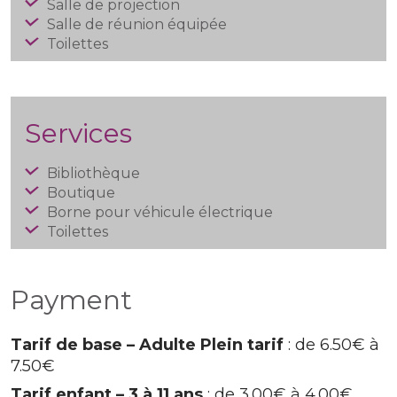
Salle de projection
Salle de réunion équipée
Toilettes
Services
Bibliothèque
Boutique
Borne pour véhicule électrique
Toilettes
Payment
Tarif de base – Adulte Plein tarif
: de 6.50€ à
7.50€
Tarif enfant – 3 à 11 ans
: de 3.00€ à 4.00€