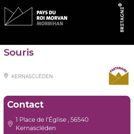
Cookies management panel
Maison de la Chauve-
Souris
KERNASCLÉDEN
Contact
1 Place de l’Église , 56540
Kernascléden