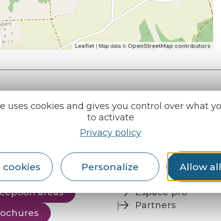
| Map data ©
Leaflet
OpenStreetMap contributors
te uses cookies and gives you control over what y
to activate
e tourisme
Find us on :
Privacy policy
u roi
 cookies
Personalize
Allow al
al info
ception areas
Espace pro
Partners
rochures