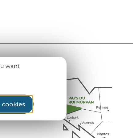
ou want
l cookies