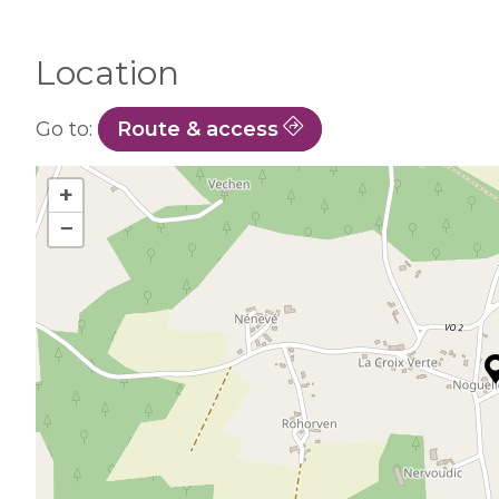
Location
Go to:
Route & access
+
−