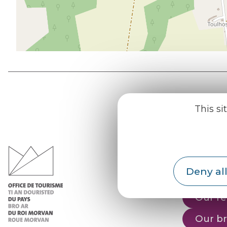
This si
Office d
du Pays d
Morvan
Deny all
Practic
Our re
Our b