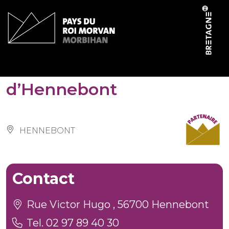
Cookies management panel
Haras National
d’Hennebont
HENNEBONT
Contact
Rue Victor Hugo , 56700 Hennebont
Tel. 02 97 89 40 30