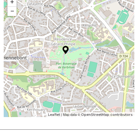
+
−
| Map data ©
Leaflet
OpenStreetMap contributors