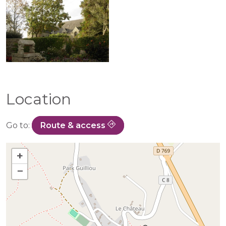
Location
Go to:
Route & access
+
−