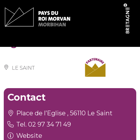
Cookies management panel
Eglise Saint-Samuel
LE SAINT
Contact
Place de l’Eglise , 56110 Le Saint
Tel. 02 97 34 71 49
Website