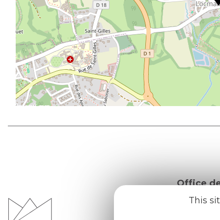
Office d
du Pays d
This si
Morvan