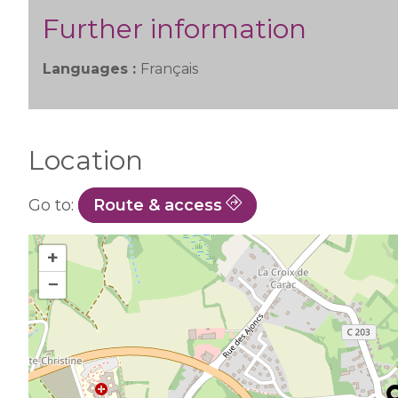
Further information
Languages :
Français
Location
Go to:
Route & access
+
−