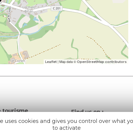
| Map data ©
Leaflet
OpenStreetMap contributors
e tourisme
Find us on :
u roi
te uses cookies and gives you control over what y
to activate