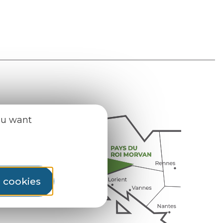
ou want
l cookies