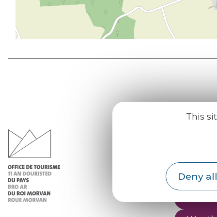
Office d
This si
du Pays d
Morvan
Practic
Deny all
Our re
Our b