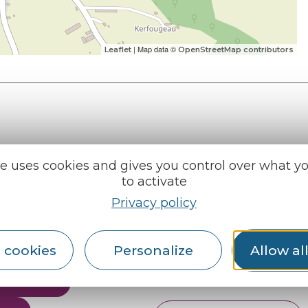
| Map data ©
Leaflet
OpenStreetMap contributors
e tourisme
te uses cookies and gives you control over what y
Find us on :
u roi
to activate
Privacy policy
al info
 cookies
Personalize
Allow al
ception areas
Espace pro
Partners
rochures