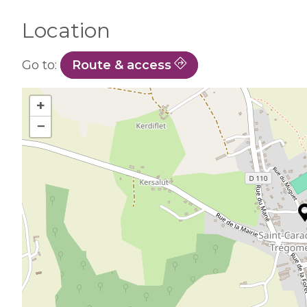
Location
Go to:
Route & access
+
−