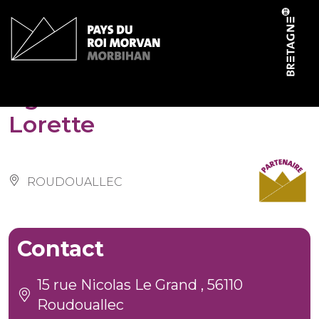
Cookies management panel
Eglise Notre-Dame de
Lorette
ROUDOUALLEC
Contact
15 rue Nicolas Le Grand , 56110
Roudouallec