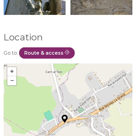
Location
Go to:
Route & access
+
−