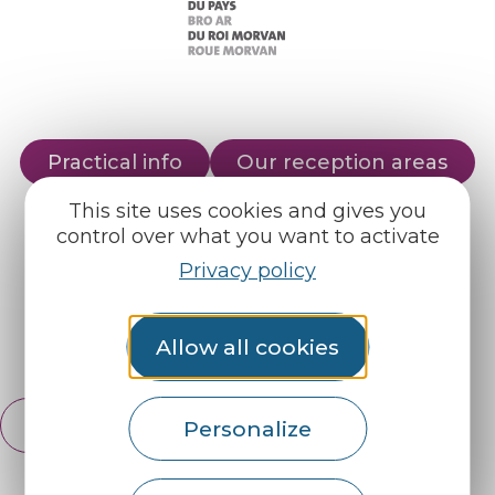
Practical info
Our reception areas
Our brochures
Weather
This site uses cookies and gives you
control over what you want to activate
Privacy policy
Find us on :
Allow all cookies
Espace pro
Partners
English
Personalize
Français