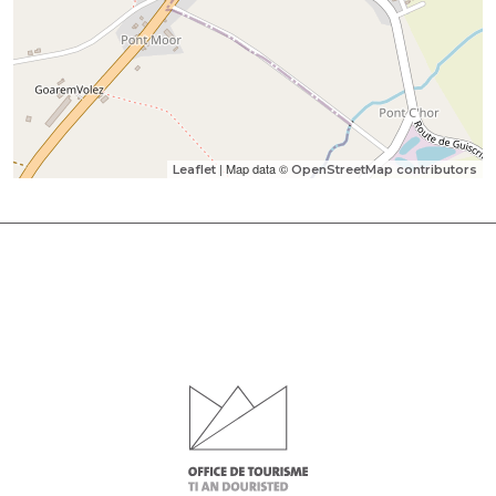
| Map data ©
Leaflet
OpenStreetMap contributors