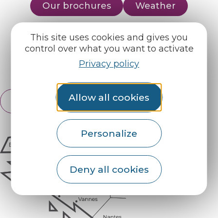
Our brochures
Weather
This site uses cookies and gives you
Find us on :
control over what you want to activate
Privacy policy
Espace pro
Partners
Allow all cookies
English
Français
Personalize
Deny all cookies