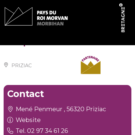
Cookies management panel
Chapelle Saint-Yves
PRIZIAC
Contact
Mené Penmeur , 56320 Priziac
Website
Tel. 02 97 34 61 26