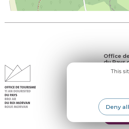
Office d
du Pays d
Morvan
This si
Practic
Our re
Our b
Deny all
Weath