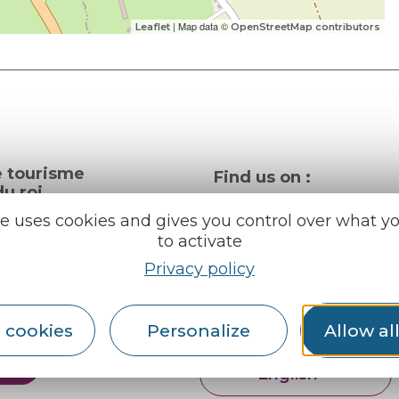
| Map data ©
Leaflet
OpenStreetMap contributors
e tourisme
Find us on :
u roi
te uses cookies and gives you control over what y
to activate
al info
Privacy policy
ception areas
Espace pro
Partners
rochures
 cookies
Personalize
Allow al
er
English
Français