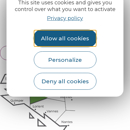
This site uses cookies and gives you
control over what you want to activate
Find us on :
Privacy policy
Espace pro
Partners
Allow all cookies
English
Français
Personalize
Deny all cookies