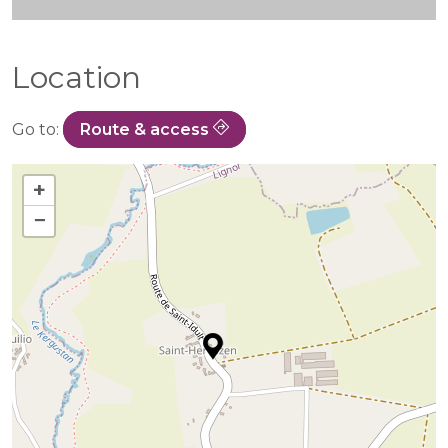
Location
Go to:
Route & access
+
−