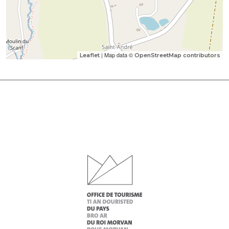
| Map data ©
Leaflet
OpenStreetMap contributors