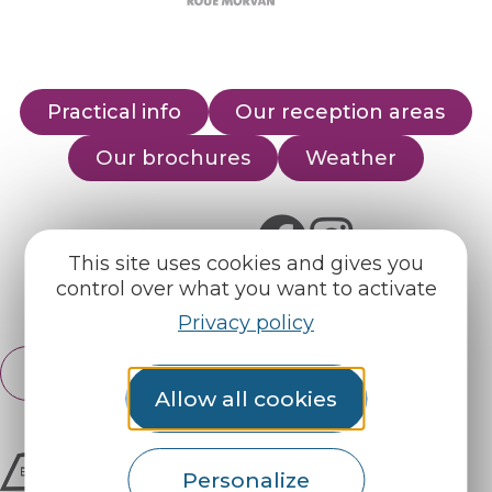
Practical info
Our reception areas
Our brochures
Weather
Find us on :
This site uses cookies and gives you
control over what you want to activate
Espace pro
Partners
Privacy policy
English
Français
Allow all cookies
Personalize