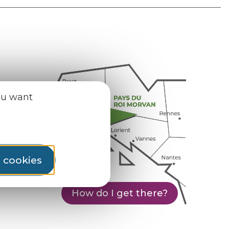
ou want
l cookies
How do I get there?