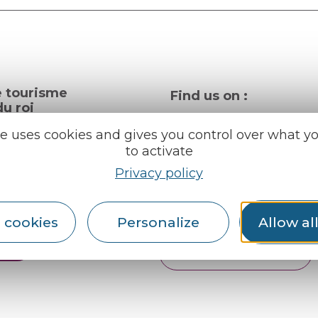
e tourisme
Find us on :
u roi
te uses cookies and gives you control over what y
to activate
al info
Privacy policy
ception areas
Espace pro
Partners
rochures
 cookies
Personalize
Allow al
er
English
Français