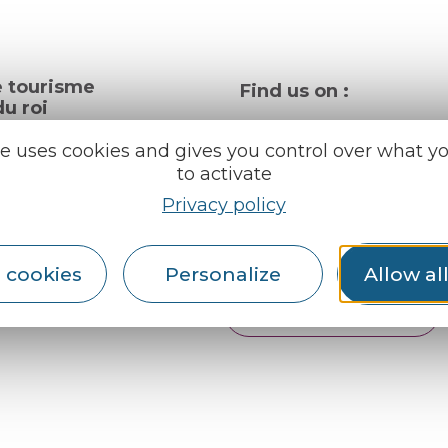
e tourisme
Find us on :
u roi
te uses cookies and gives you control over what y
to activate
al info
Privacy policy
ception areas
Espace pro
Partners
rochures
 cookies
Personalize
Allow al
er
English
Français