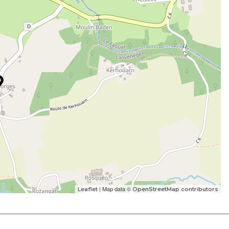
| Map data ©
Leaflet
OpenStreetMap contributors