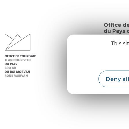
Office d
du Pays d
Morvan
This si
Practic
Our re
Our b
Deny all
Weath