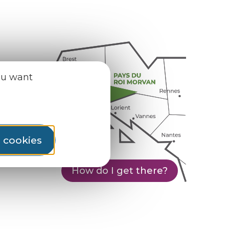
ou want
l cookies
How do I get there?