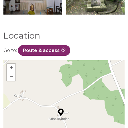
Location
Go to:
Route & access
+
−