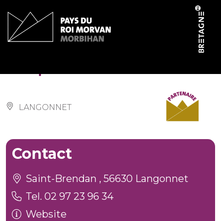
Cookies management panel
Chapelle Saint-Brendan
LANGONNET
Contact
Saint-Brendan , 56630 Langonnet
Tel. 02 97 23 96 34
Website