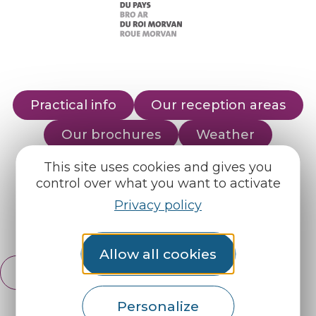
Practical info
Our reception areas
Our brochures
Weather
This site uses cookies and gives you
control over what you want to activate
Find us on :
Privacy policy
Espace pro
Partners
Allow all cookies
English
Français
Personalize