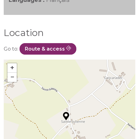
Languages :
Français
Location
Go to:
Route & access
+
−