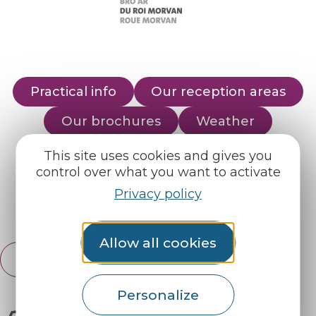
Practical info
Our reception areas
Our brochures
Weather
This site uses cookies and gives you
control over what you want to activate
Find us on :
Privacy policy
Espace pro
Partners
Allow all cookies
English
Français
Personalize