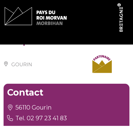
Cookies management panel
Chapelle Saint-Abibon
GOURIN
Contact
56110 Gourin
Tel. 02 97 23 41 83