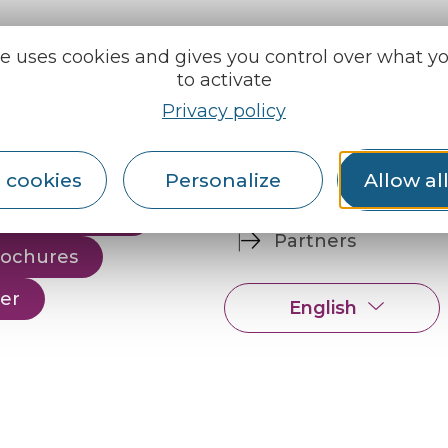
te uses cookies and gives you control over what y
to activate
e tourisme
Find us on :
u roi
Privacy policy
al info
 cookies
Personalize
Allow al
ception areas
Espace pro
Partners
rochures
er
English
Français