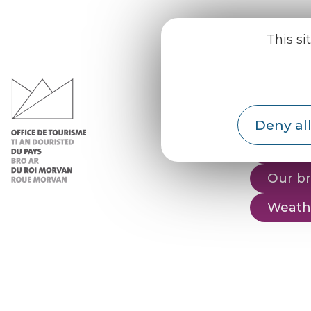
This si
Office d
du Pays d
Morvan
Practic
Deny all
Our re
Our b
Weath