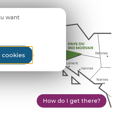
ou want
l cookies
How do I get there?