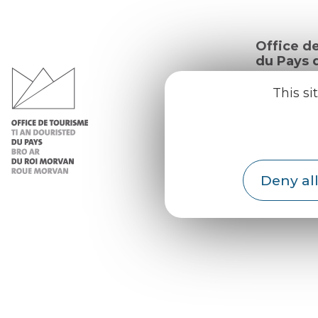
Office d
du Pays d
Morvan
This si
Practic
Our re
Our b
Deny all
Weath