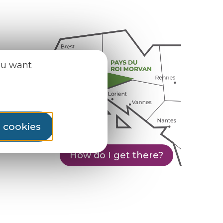
ou want
l cookies
How do I get there?