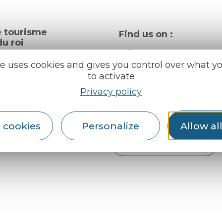
e tourisme
Find us on :
u roi
te uses cookies and gives you control over what y
to activate
al info
Privacy policy
ception areas
Espace pro
Partners
rochures
 cookies
Personalize
Allow al
er
English
Français