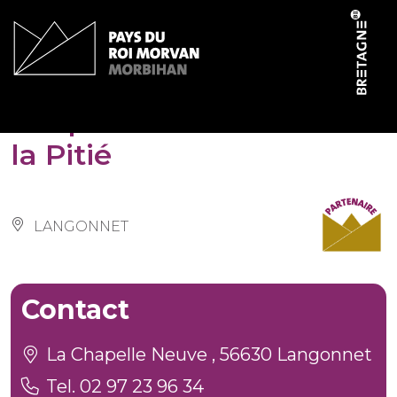
Cookies management panel
Chapelle Notre-Dame de
la Pitié
LANGONNET
Contact
La Chapelle Neuve , 56630 Langonnet
Tel. 02 97 23 96 34