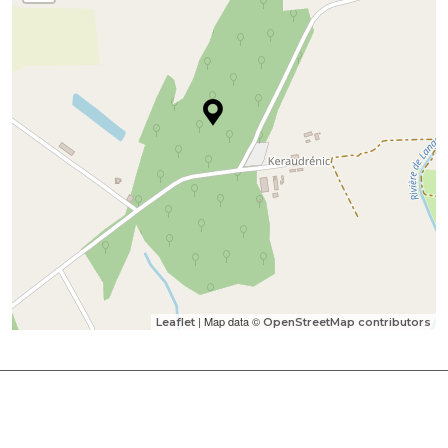
| Map data ©
Leaflet
OpenStreetMap contributors