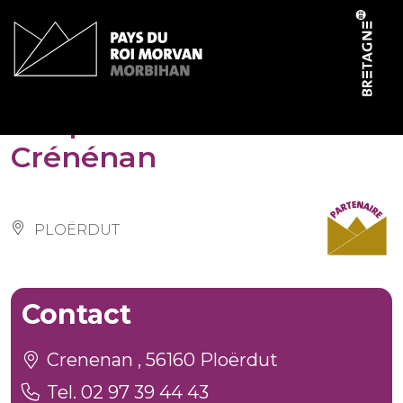
Cookies management panel
Chapelle Notre-Dame de
Crénénan
PLOËRDUT
Contact
Crenenan , 56160 Ploërdut
Tel. 02 97 39 44 43