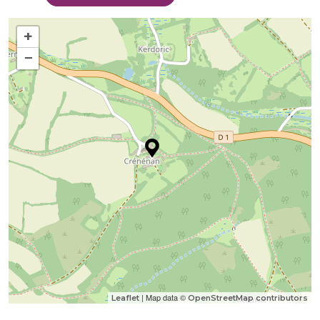
+
−
| Map data ©
Leaflet
OpenStreetMap contributors