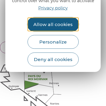
control over what you want to activate
Our brochures
Weather
Privacy policy
Find us on :
Allow all cookies
Espace pro
Partners
Personalize
English
Français
Deny all cookies