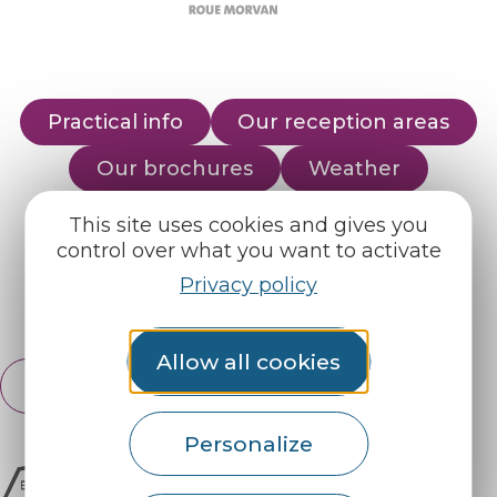
Practical info
Our reception areas
Our brochures
Weather
This site uses cookies and gives you
Find us on :
control over what you want to activate
Privacy policy
Espace pro
Partners
Allow all cookies
English
Français
Personalize