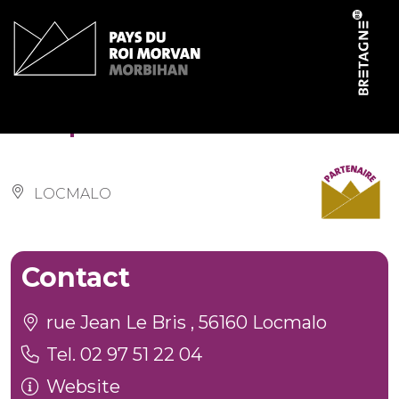
Cookies management panel
Chapelle de la Vraie Croix
LOCMALO
Contact
rue Jean Le Bris , 56160 Locmalo
Tel. 02 97 51 22 04
Website