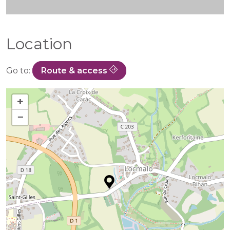
Location
Go to:
Route & access
+
−