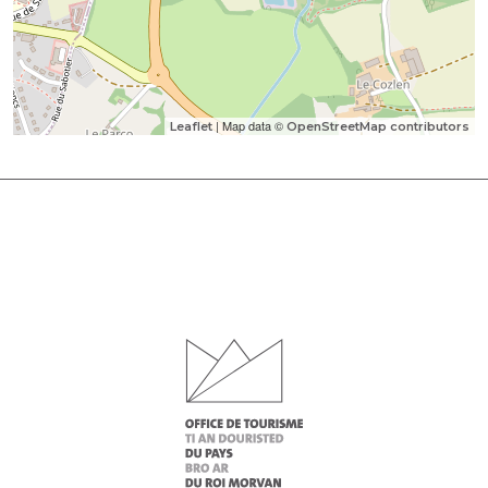
| Map data ©
Leaflet
OpenStreetMap contributors