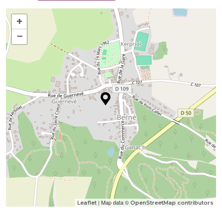
+
−
| Map data ©
Leaflet
OpenStreetMap contributors