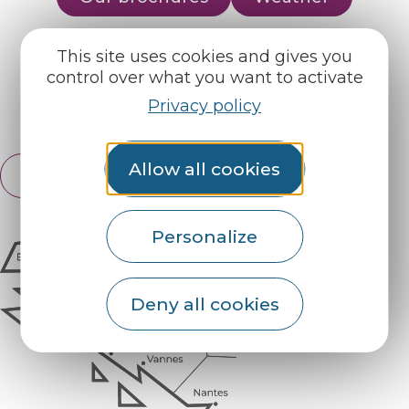
This site uses cookies and gives you
Find us on :
control over what you want to activate
Privacy policy
Espace pro
Partners
Allow all cookies
English
Français
Personalize
Deny all cookies