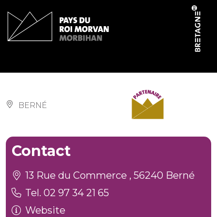
Cookies management panel
Salle multifonctions
BERNÉ
Contact
13 Rue du Commerce , 56240 Berné
Tel. 02 97 34 21 65
Website