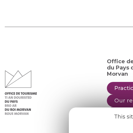
Office d
du Pays d
Morvan
Practic
Our re
Our b
This si
Weath