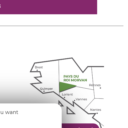
3
ou want