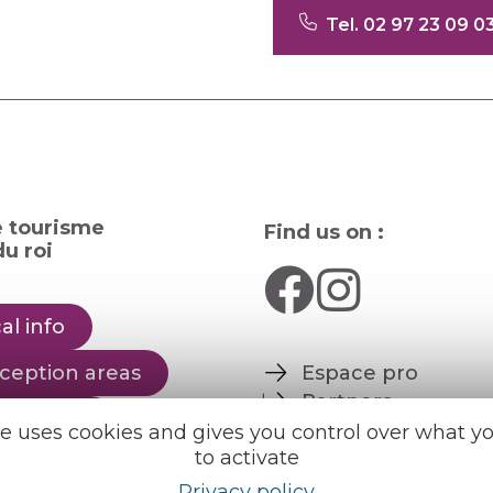
Tel. 02 97 23 09 0
e tourisme
Find us on :
u roi
al info
ception areas
Espace pro
Partners
rochures
te uses cookies and gives you control over what y
to activate
er
English
Français
Privacy policy