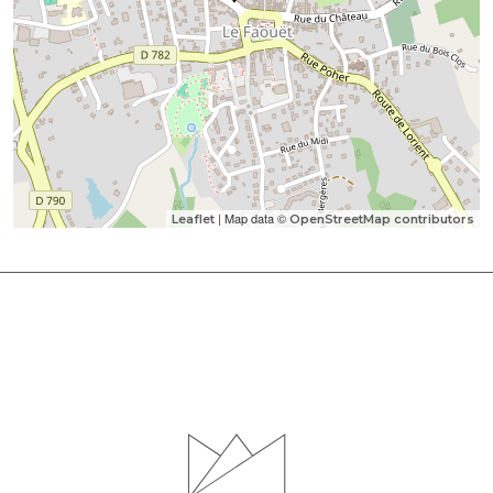
| Map data ©
Leaflet
OpenStreetMap contributors