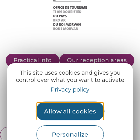
Practical info
Our reception areas
This site uses cookies and gives you
Our brochures
Weather
control over what you want to activate
Privacy policy
Find us on :
Allow all cookies
Espace pro
Partners
Personalize
English
Français