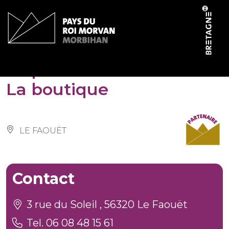
Cookies management panel
Le pain de la semaine –
La boutique
LE FAOUËT
Contact
3 rue du Soleil , 56320 Le Faouët
Tel. 06 08 48 15 61