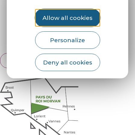
Our brochures
Weather
Allow all cookies
Find us on :
Personalize
Espace pro
Partners
English
Deny all cookies
Français