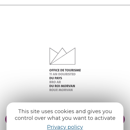
This site uses cookies and gives you
control over what you want to activate
Practical info
Our reception areas
Privacy policy