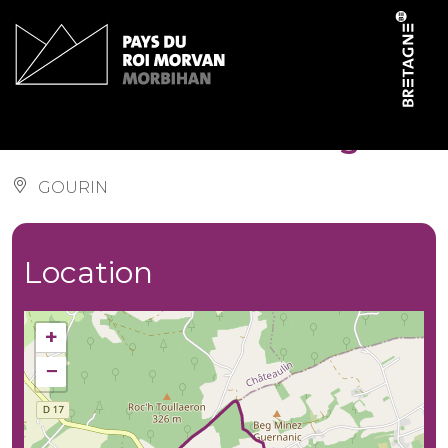
Cookies management panel
Sentier de la montagne
GOURIN
Location
+
−