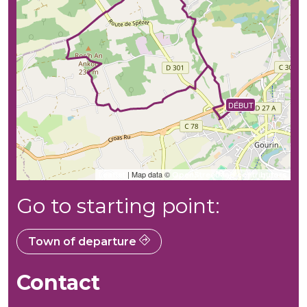
FIN
DÉBUT
| Map data ©
Leaflet
OpenStreetMap contributors
Go to starting point:
Town of departure
Contact