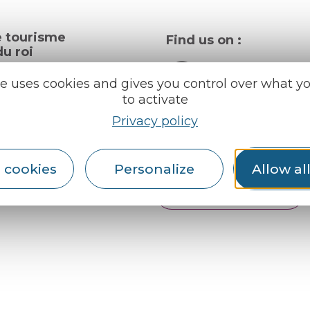
e tourisme
Find us on :
u roi
te uses cookies and gives you control over what y
al info
to activate
Privacy policy
ception areas
Espace pro
Partners
rochures
 cookies
Personalize
Allow al
er
English
Français