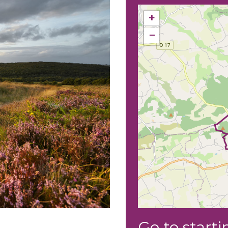
+
−
Go to starti