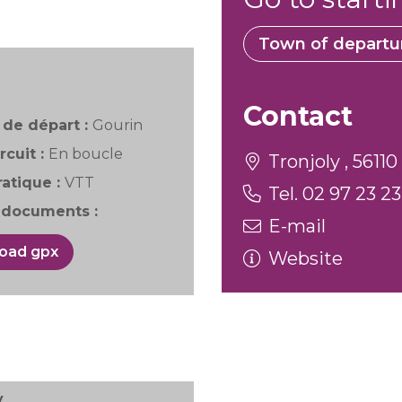
Town of departu
Contact
de départ :
Gourin
rcuit :
En boucle
Tronjoly , 5611
atique :
VTT
Tel. 02 97 23 23
documents :
E-mail
oad gpx
Website
y