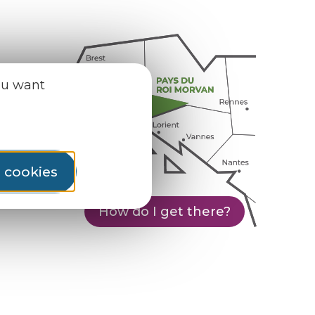
ou want
l cookies
How do I get there?