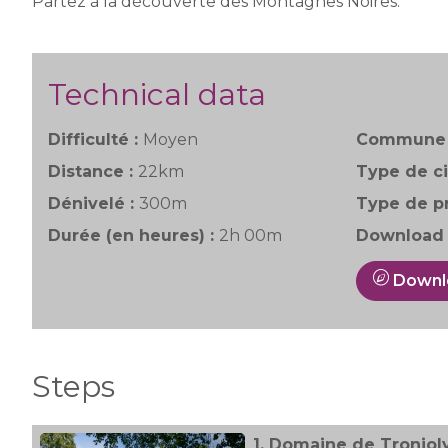
Partez à la découverte des Montagnes Noires.
Technical data
Difficulté :
Moyen
Commune 
Distance :
22km
Type de ci
Dénivelé :
300m
Type de pr
Durée (en heures) :
2h 00m
Download 
Downl
Steps
1.
Domaine de Tronjol