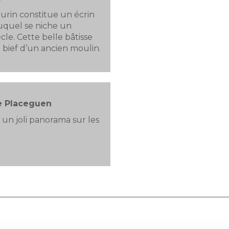
urin constitue un écrin
uquel se niche un
le. Cette belle bâtisse
 bief d’un ancien moulin.
e Placeguen
un joli panorama sur les