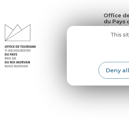
Office d
du Pays d
Morvan
This si
Practic
Our re
Our b
Deny all
Weath