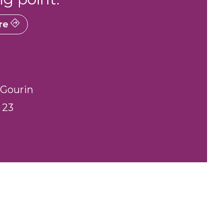
re
0 Gourin
 23