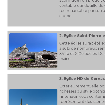
Scorff que l’on produit d
véritable « andouille d
reconnaissable par son 
coupe.
2.
Eglise Saint-Pierre e
Cette église aurait été é
a subi de nombreux rem
XVIIe et XIXe siècles. De
mairie.
3.
Eglise ND de Kerna
Extérieurement, elle po
richesses du style goth
l’intérieur, vous contem
représentant des scènes 