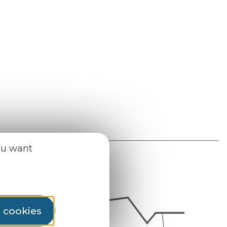
ou want
l cookies