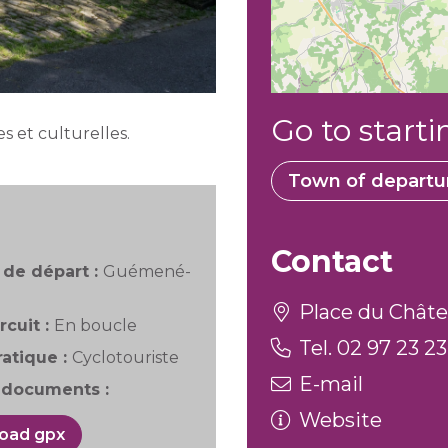
Go to starti
s et culturelles.
Town of departu
Contact
de départ :
Guémené-
Place du Châte
rcuit :
En boucle
Tel. 02 97 23 23
atique :
Cyclotouriste
E-mail
documents :
Website
oad gpx