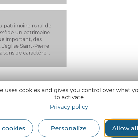
 patrimoine rural de
ossède un patrimoine
que important, des
…L’église Saint-Pierre
maisons de caractère…
te uses cookies and gives you control over what y
to activate
Privacy policy
e tourisme
Find us on :
 cookies
Personalize
Allow al
u roi