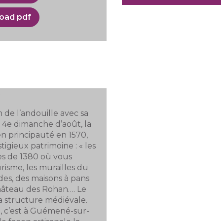
oad pdf
f
 de l’andouille avec sa
 4e dimanche d’août, la
n principauté en 1570,
igieux patrimoine : « les
ves de 1380 où vous
urisme, les murailles du
des, des maisons à pans
château des Rohan…. Le
sa structure médiévale.
 c’est à Guémené-sur-