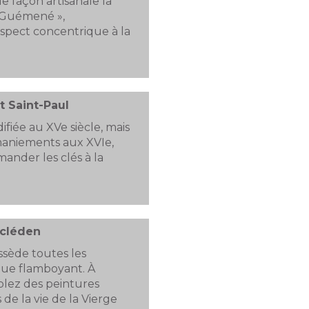
e façon artisanale la
e Guémené »,
aspect concentrique à la
t Saint-Paul
difiée au XVe siècle, mais
aniements aux XVIe,
mander les clés à la
scléden
ssède toutes les
ique flamboyant. À
plez des peintures
de la vie de la Vierge