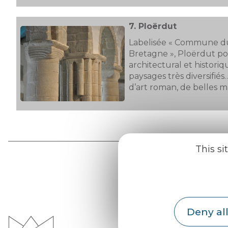
7.
Ploërdut
Labelisée « Commune du
Bretagne », Ploërdut p
architectural et histori
paysages très diversifiés
d’art roman, de belles 
This si
Office d
Deny all
du Pays d
Morvan