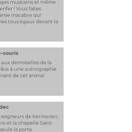
anges musiciens et même
nfer ! Vous faites
anse macabre qui
es tous égaux devant la
-souris
aux demoiselles de la
grâce à une scénographie
inant de cet animal
adec
s seigneurs de Kermerien,
e et la chapelle Saint-
seule la porte