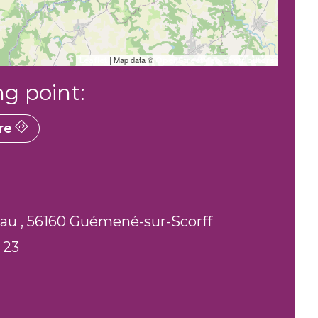
| Map data ©
Leaflet
OpenStreetMap contributors
ng point:
re
au , 56160 Guémené-sur-Scorff
 23