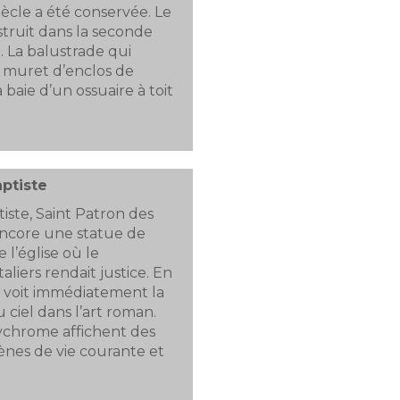
ècle a été conservée. Le
struit dans la seconde
. La balustrade qui
 muret d’enclos de
 la baie d’un ossuaire à toit
aptiste
iste, Saint Patron des
 encore une statue de
 l’église où le
iers rendait justice. En
on voit immédiatement la
ciel dans l’art roman.
lychrome affichent des
ènes de vie courante et