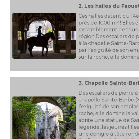
2.
Les halles du Faoue
Ces halles datent du 14
près de 1000 m² ! Elles é
rassemblement de tous 
région.Des escaliers de 
à la chapelle Sainte-Bar
par l’exiguïté de son e
sur la roche, elle domine 
3.
Chapelle Sainte-Bar
Des escaliers de pierre 
chapelle Sainte-Barbe (
l’exiguïté de son emplac
roche, elle domine la val
abrite une statue de Sai
légende, les jeunes filles
une épingle à tête rond