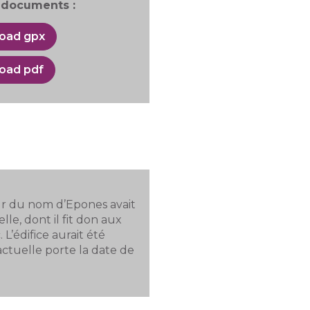
documents :
oad gpx
oad pdf
eur du nom d’Epones avait
lle, dont il fit don aux
’édifice aurait été
 actuelle porte la date de