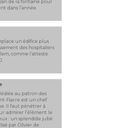
assin de la fontaine pour
ient dans l’année.
mplace un édifice plus
issement des hospitaliers
lem, comme l’atteste
0.
e
 dédiée au patron des
aint-Fiacre est un chef
e. Il faut pénétrer à
pour admirer l’élément le
eux : un splendide jubé
isé par Olivier de