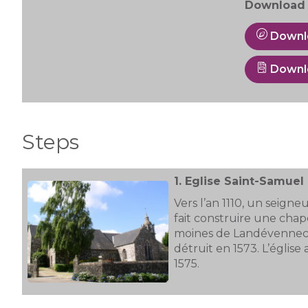
Download 
Downl
Downl
Steps
1.
Eglise Saint-Samuel
Vers l’an 1110, un seign
fait construire une chape
moines de Landévennec. L
détruit en 1573. L’église
1575.