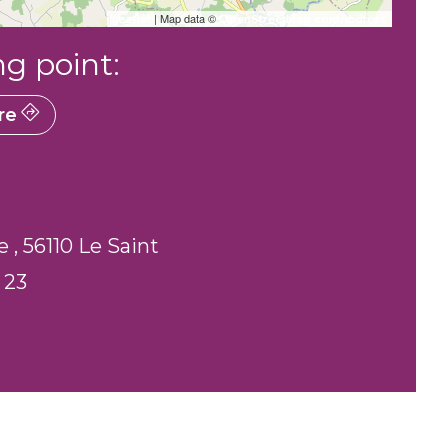
| Map data ©
Leaflet
OpenStreetMap contributors
ng point:
re
e , 56110 Le Saint
 23