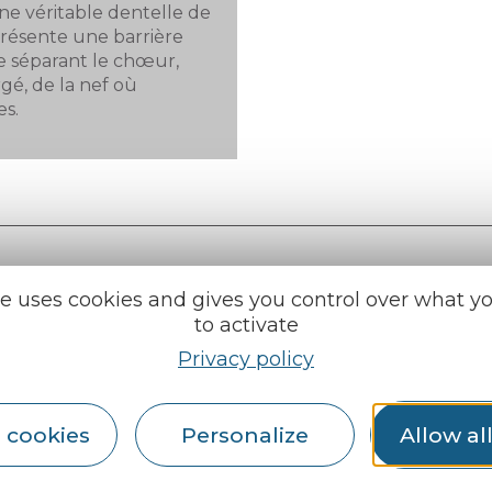
ne véritable dentelle de
présente une barrière
e séparant le chœur,
rgé, de la nef où
es.
te uses cookies and gives you control over what y
to activate
e tourisme
Find us on :
Privacy policy
u roi
 cookies
Personalize
Allow al
al info