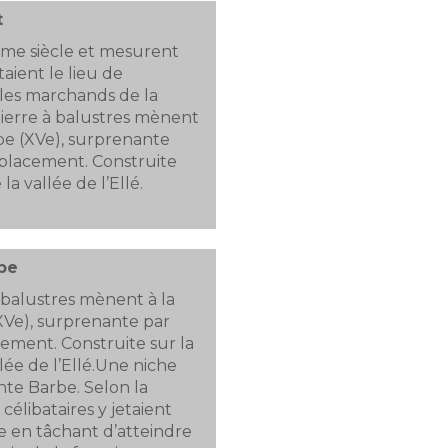
t
ème siècle et mesurent
taient le lieu de
les marchands de la
pierre à balustres mènent
be (XVe), surprenante
mplacement. Construite
la vallée de l’Ellé.
be
à balustres mènent à la
XVe), surprenante par
ement. Construite sur la
lée de l’Ellé.Une niche
nte Barbe. Selon la
 célibataires y jetaient
e en tâchant d’atteindre