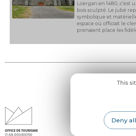
Loërgan en 1480, c’est u
bois sculpté. Le jubé re
symbolique et matériell
espace où officiait le cle
prenaient place les fidèl
This si
Office d
du Pays d
Morvan
Deny all
Practic